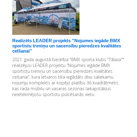
Realizēts LEADER projekts “Nojumes iegāde BMX
sportistu treniņu un sacensību pieredzes kvalitātes
celšanai”
2021. gada augustā biedrība "BMX sporta klubs "Tālava""
realizējusi LEADER projektu “Nojumes iegāde BMX
sportistu treniņu un sacensību pieredzes kvalitātes
celšanai”, kura ietvaros tika iegādāts divu saliekamu
nojumju komplekts ar kopējo platību 36 kvadrātmetri,
kas rada mobilu un vasaras sezonas laikapstākļus
neietekmējošu sportistu pulcēšanās vietu.