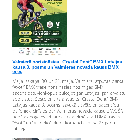
Valmierā norisināsies "Crystal Dent" BMX Latvijas
kausa 3. posms un Valmieras novada kauss BMX
2026
Maija izskaņā, 30. un 31. maijā, Valmierā, atpūtas parka
“Avoti” BMX trasē norisināsies nozīmīgas BMX
sacensības, vienkopus pulcējot gan Latvijas, gan ārvalstu
sportistus. Sestdien tiks aizvadīts "Crystal Dent" BMX
Latvijas kausa 3. posms, savukārt svētdien sacensību
dalībnieki cīnīsies par Valmieras novada kausu BMX. Šīs
nedēļas nogales ietvaros tiks atzīmēta arī BMX trases
“Avoti” un "Valdeko" klubu komandu kausa 25 gadu
jubileja.