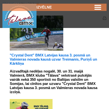
SĀKUMS
>
LAIPNI LŪDZAM!
IZVĒLNE
"Crystal Dent" BMX Latvijas kausa 3. posmā un
Valmieras novada kausā uzvar Treimanis, Puriņš un
Kārkliņa
Aizvadītajā nedēļas nogalē, 30. un 31. maijā 
Valmierā, BMX kluba "Tālava" velotrasē pulcējās 
vairāk nekā 350 sportisti no Baltijas valstīm un 
Somijas, lai cīnītos par uzvaru "Crystal Dent" BMX 
Latvijas kausa 3. posmā un Valmieras novada kausa 
izcīņā.