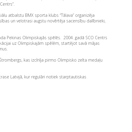
Centrs”.
ālu atbalstu BMX sporta klubs “Tālava” organizēja
bas un velotrasi augstu novērtēja sacensību dalībnieki,
ada Pekinas Olimpiskajās spēlēs. 2004. gadā SCO Centrs
ikācijai uz Olimpiskajām spēlēm, startējot savā mājas
mus.
 Štrombergs, kas izcīnīja pirmo Olimpisko zelta medaļu
se Latvijā, kur regulāri notiek starptautiskas