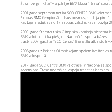
Štrombergs kā arī visi pārējie BMX kluba “Tālava” sport
2001.gada septembrī notika SCO CENTRS BMX velotrases at
Eiropas BMX čempionāta divus posmus, kas bija pirmās ti
kas bija ieradušies no 17 Eiropas valstīm, kas motivēj
2003. gadā Starptautiskā Olimpiskā komiteja pieņēma l
BMX velotrasei tika piešķirts Nacionālās sporta bāzes st
trasē, 2007. gadā ar “SCO Centrs” finansiālu atbalstu B
2008.gadā uz Pekinas Olimpiskajām spēlēm kvalificējās tr
BMX velosportā.
2017. gadā SCO Centrs BMX velotrasei ir Nacionālās sporta
sacensības. Trase nodrošina iespēju trenēties bērniem,