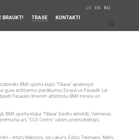
LV
EN
RU
 BRAUKT!
TRASE
KONTAKTI
nodibināts BMX sporta klubs “Tālava” apvienojot
s un guva atzīstamus panākumus Eiropā un Pasaulē. Lai
zbūvēt Pasaules līmenim atbilstošu BMX treniņu un
 BMX sporta kluba “Tālava” biedru aktivitāti, Valmieras
uzņēmuma a/s “SCO Centrs” valdes priekšsēdētājs)
edri) – Artūrs Matisons, Ivo Lakučs, Edžus Treimanis, Māris