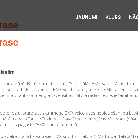
JAUNUMI
KLUBS
NĀC
rase
rase
sdienām
porta bāzē “Baiļi”, kur notika pirmās oficiālās BMX sacensības. Tika 
sponsoru atbalstu izveidoja BMX velotrasi, organizēja BMX sacensība
izēt starptautiska mēroga sacensības Latvijā radās nepieciešamība u
tenciālu, starptautiska līmeņa BMX velotrases nepieciešamību Latvijā,
ātāju atsaucību, BMX kluba “Tālava” prezidents Jānis Matisons (būv
lmieras pagasta “BMX parks” teritorijā.
edalījās tā laika vadošie BMX sportisti Latvijā (BMX kluba “Tālava” bi