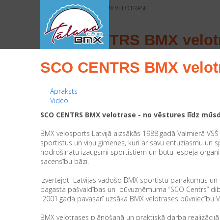
HOME
>
SCO CENTRS BMX VELOTRASE
SCO CENTRS BMX velot
SCO CENTRS BMX velot
Apraksts
Video
SCO CENTRS BMX velotrase - no vēstures līdz mū
BMX velosports Latvijā aizsākās 1988.gadā Valmierā VSŠ s
sportistus un viņu ģimenes, kuri ar savu entuziasmu un 
nodrošinātu izaugsmi sportistiem un būtu iespēja organ
sacensību bāzi.
Izvērtējot Latvijas vadošo BMX sportistu panākumus un po
pagasta pašvaldības un būvuzņēmuma “SCO Centrs” dibin
2001.gada pavasarī uzsāka BMX velotrases būvniecību Va
BMX velotrases plānošanā un praktiskā darba realizācijā pi