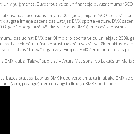
isti un viņu ģimenes. Būvdarbus veica un finansēja būvuzņēmums “SCO 
klāšanas sacensības un jau 2002.gada jūnijā ar “SCO Centrs” finansi
k augsta līmeņa sacensības Latvijas BMX sporta vēsturē. BMX sacensī
a 2003. gadā noorganizēt vēl divus Eiropas BMX čempionāta posmus.
ēmumu pasludināt BMX par Olimpisko sporta veidu un iekļaut 2008. g
atuss. Lai sekmētu mūsu sportistu iespēju sakrāt vairāk punktus kvalif
MX sporta klubs “Tālava” organizēja Eiropas BMX čempionāta divus pos
īs BMX kluba “Tālava” sportisti – Artūrs Matisons, Ivo Lakučs un Māris
 bāzes statuss, Latvijas BMX klubu vērtējumā, tā ir labākā BMX velotra
 jauniešiem, pieaugušajiem un augsta līmeņa BMX sportistiem.