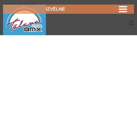
HOME
>
WELCOME!
IZVĒLNE